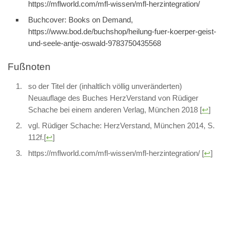
https://mflworld.com/mfl-wissen/mfl-herzintegration/
Buchcover: Books on Demand,
https://www.bod.de/buchshop/heilung-fuer-koerper-geist-
und-seele-antje-oswald-9783750435568
Fußnoten
so der Titel der (inhaltlich völlig unveränderten)
Neuauflage des Buches HerzVerstand von Rüdiger
Schache bei einem anderen Verlag, München 2018
[
↩
]
vgl. Rüdiger Schache: HerzVerstand, München 2014, S.
112f.
[
↩
]
https://mflworld.com/mfl-wissen/mfl-herzintegration/
[
↩
]