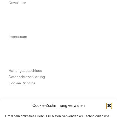
Newsletter
Impressum
Haftungsausschluss
Datenschutzerklärung
Cookie-Richtline
Cookie-Zustimmung verwalten
Suchen
SUCHEN
Um dir ein optimales Erlebnis zu bieten, verwenden wir Technologien wie