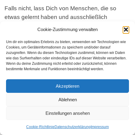
Falls nicht, lass Dich von Menschen, die so
etwas gelernt haben und ausschließlich
absichtslos und liebevoll agieren, unterstützen.
Cookie-Zustimmung verwalten
Und egal, ob Du es selbst versuchst oder Dich
Um dir ein optimales Erlebnis zu bieten, verwenden wir Technologien wie
unterstützen lässt, sei Dir gewiss, das alles darf
Cookies, um Geräteinformationen zu speichern und/oder darauf
leicht und sanft geschehen. Wenn sich eine
zuzugreifen. Wenn du diesen Technologien zustimmst, können wir Daten
wie das Surfverhalten oder eindeutige IDs auf dieser Website verarbeiten.
Angst oder ein Trauma an die Oberfläche begibt,
Wenn du deine Zustimmung nicht erteilst oder zurückziehst, können
also ins Bewusstsein kommt, bedeutet das ja
bestimmte Merkmale und Funktionen beeinträchtigt werden.
auch immer, nimm mich wahr und bringe mich im
Akzeptieren
Balance, bringe mich in Frieden.
Ablehnen
Dein Beitrag zum Wandel
Einstellungen ansehen
Und übersieh bitte auch nicht den Beitrag, den
Du damit für die kollektive Entwicklung hin zum
Cookie-Richtlinie
Datenschutzerklärung
Impressum