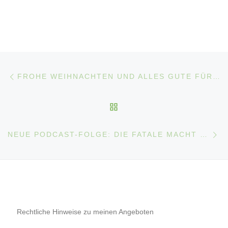
Beitragsnavigation
Vorheriger Beitrag
FROHE WEIHNACHTEN UND ALLES GUTE FÜR DAS JAHR 2026
ZURÜCK ZUR BEITRAGS
Nä
NEUE PODCAST-FOLGE: DIE FATALE MACHT DER ANGST
Rechtliche Hinweise zu meinen Angeboten