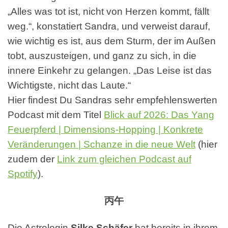
„Alles was tot ist, nicht von Herzen kommt, fällt
weg.“, konstatiert Sandra, und verweist darauf,
wie wichtig es ist, aus dem Sturm, der im Außen
tobt, auszusteigen, und ganz zu sich, in die
innere Einkehr zu gelangen. „Das Leise ist das
Wichtigste, nicht das Laute.“
Hier findest Du Sandras sehr empfehlenswerten
Podcast mit dem Titel
Blick auf 2026: Das Yang
Feuerpferd | Dimensions-Hopping | Konkrete
Veränderungen | Schanze in die neue Welt
(hier
zudem der
Link zum gleichen Podcast auf
Spotify
).
丙午
Die Astrologin
Silke Schäfer
hat bereits in ihrem