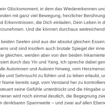
t ja ein Glücksmoment, in dem das Wiedererkennen un
bunden mit ganz viel Bewegung, herzlicher Berührun
d Erkenntnissen, die Dich einladen, Dein Leben in d
rzunehmen. Und die können durchaus weitreichend 
e beiden Seelen sind aus der absolut gleichen Esse
sens und sind insofern auch brutale Spiegel der in
ie gleichen, werden aber von den beiden Inkarnierte
siert durch das Yin und Yang. Ich spreche dabei gern
 alle Autorinnen und Autoren hinweg, vom Herzme
ebe und Sehnsucht zu fühlen und zu leben erlaubt,
der Name bereits sagt, vom Verstand her zu kontrollie
teuert seine Gefühle unterdrückt und die Hingabe 
eran wird noch einmal deutlich, die Begegnung zwe
ten denkbaren Spannweite – und zwar auf allen Eben