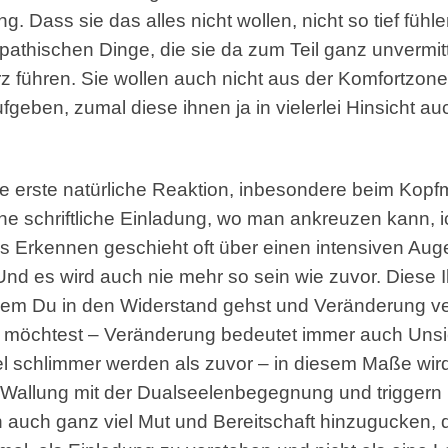
. Dass sie das alles nicht wollen, nicht so tief füh
epathischen Dinge, die sie da zum Teil ganz unvermi
z führen. Sie wollen auch nicht aus der Komfortzon
ufgeben, zumal diese ihnen ja in vielerlei Hinsicht a
re erste natürliche Reaktion, inbesondere beim Kopf
 eine schriftliche Einladung, wo man ankreuzen kann,
Das Erkennen geschieht oft über einen intensiven Au
nd es wird auch nie mehr so sein wie zuvor. Diese I
m Du in den Widerstand gehst und Veränderung verh
 möchtest – Veränderung bedeutet immer auch Unsic
iel schlimmer werden als zuvor – in diesem Maße wir
Wallung mit der Dualseelenbegegnung und triggern Di
ch auch ganz viel Mut und Bereitschaft hinzugucke