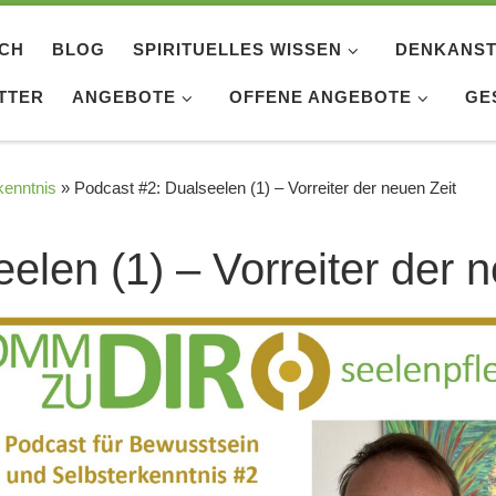
ICH
BLOG
SPIRITUELLES WISSEN
DENKANST
TTER
ANGEBOTE
OFFENE ANGEBOTE
GE
kenntnis
»
Podcast #2: Dualseelen (1) – Vorreiter der neuen Zeit
elen (1) – Vorreiter der 