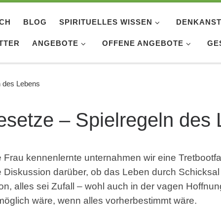
ICH
BLOG
SPIRITUELLES WISSEN
DENKANST
TTER
ANGEBOTE
OFFENE ANGEBOTE
GE
n des Lebens
setze – Spielregeln des
 Frau kennenlernte unternahmen wir eine Tretbootfa
te Diskussion darüber, ob das Leben durch Schicksal 
ition, alles sei Zufall – wohl auch in der vagen Hoff
möglich wäre, wenn alles vorherbestimmt wäre.