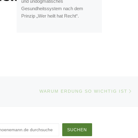
und undogmatisches
Gesundheitssystem nach dem
Prinzip „Wer heilt hat Recht“.
Nä
LISTE
WARUM ERDUNG SO WICHTIG IST
chen
SUCHEN