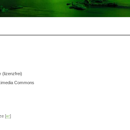
(lizenzfrei)
Wikimedia Commons
tze
[
↩
]