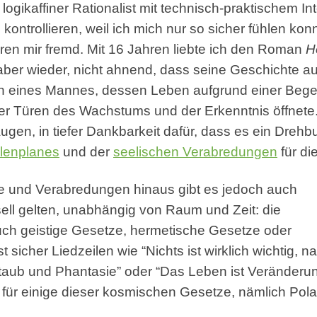
 logikaffiner Rationalist mit technisch-praktischem 
kontrollieren, weil ich mich nur so sicher fühlen ko
ren mir fremd. Mit 16 Jahren liebte ich den Roman
H
Faber wieder, nicht ahnend, dass seine Geschichte a
eines Mannes, dessen Leben aufgrund einer Begegn
 der Türen des Wachstums und der Erkenntnis öffnete.
ugen, in tiefer Dankbarkeit dafür, dass es ein Drehb
lenplanes
und der
seelischen Verabredungen
für di
ne und Verabredungen hinaus gibt es jedoch auch
sell gelten, unabhängig von Raum und Zeit: die
h geistige Gesetze, hermetische Gesetze oder
sicher Liedzeilen wie “Nichts ist wirklich wichtig, n
Staub und Phantasie” oder “Das Leben ist Veränderun
für einige dieser kosmischen Gesetze, nämlich Polar