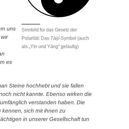
 um uns
Sinnbild für das Gesetz der
 wir
Polarität: Das
Tàijí
-Symbol (auch
als „Yīn und Yáng“ geläufig)
an
um es
an Steine hochhebt und sie fallen
 noch nicht kannte. Ebenso wirken die
llumfänglich verstanden haben. Die
u kennen, sich mit ihnen zu
ächtigen in unserer Gesellschaft tun