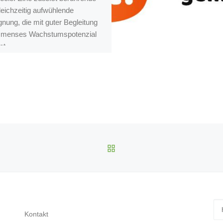
leichzeitig aufwühlende
nung, die mit guter Begleitung
mmenses Wachstumspotenzial
et.
ZURÜCK ZUR BEITRAGS
Su
Kontakt