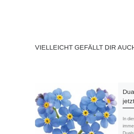
VIELLEICHT GEFÄLLT DIR AUC
Dua
jetzt
In di
immer
Duals