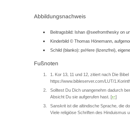
Abbildungsnachweis
Beitragsbild: Ishan @seefromthesky on un
Kinderbild © Thomas Hönemann, aufgen
Schild (blanko): pxHere (lizenzfrei), ei
Fußnoten
1. Kor 13, 11 und 12, zitiert nach Die Bibe
https://www.bibleserver.com/LUT/1.Korint
Solltest Du Dich unangenehm dadurch berüh
Absicht Du sie aufgerufen hast.
[
↩
]
Sanskrit ist die altindische Sprache, die d
Viele religiöse Schriften des Hinduismus 