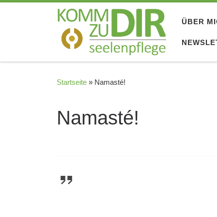
Zum Inhalt springen
ÜBER M
NEWSLE
Startseite
»
Namasté!
Namasté!