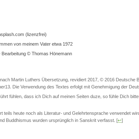
splash.com (lizenzfrei)
ommen von meinem Vater etwa 1972
gene Bearbeitung © Thomas Hönemann
l nach Martin Luthers Übersetzung, revidiert 2017, © 2016 Deutsche Bib
her13. Die Verwendung des Textes erfolgt mit Genehmigung der Deut
rt fühlen, dass ich Dich auf meinen Seiten duze, so fühle Dich bitte 
ort teils heute noch als Literatur- und Gelehrtensprache verwendet wird
und Buddhismus wurden ursprünglich in Sanskrit verfasst.
[
↩
]