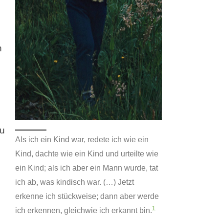
n
zu
Als ich ein Kind war, redete ich wie ein
Kind, dachte wie ein Kind und urteilte wie
ein Kind; als ich aber ein Mann wurde, tat
ich ab, was kindisch war. (…) Jetzt
erkenne ich stückweise; dann aber werde
1
ich erkennen, gleichwie ich erkannt bin.