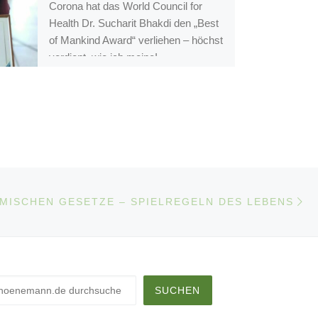
Corona hat das World Council for
Health Dr. Sucharit Bhakdi den „Best
of Mankind Award“ verliehen – höchst
verdient, wie ich meine!
Nä
LISTE
SMISCHEN GESETZE – SPIELREGELN DES LEBENS
chen
SUCHEN