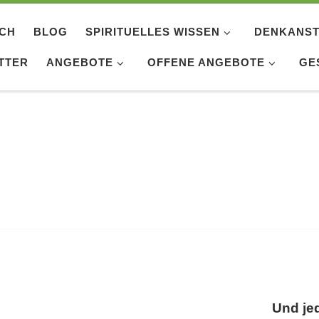
ICH
BLOG
SPIRITUELLES WISSEN
DENKANST
TTER
ANGEBOTE
OFFENE ANGEBOTE
GE
Und je