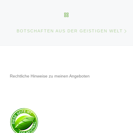
ZURÜCK ZUR BEITRAGS
Nä
BOTSCHAFTEN AUS DER GEISTIGEN WELT
Rechtliche Hinweise zu meinen Angeboten