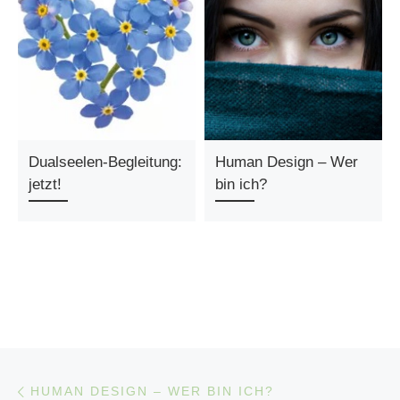
Dualseelen-Begleitung:
Human Design – Wer
jetzt!
bin ich?
Beitragsnavigation
Vorheriger Beitrag
HUMAN DESIGN – WER BIN ICH?