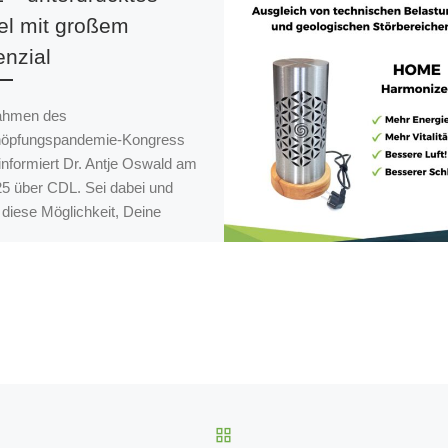
tel mit großem
enzial
ahmen des
öpfungspandemie-Kongress
informiert Dr. Antje Oswald am
25 über CDL. Sei dabei und
 diese Möglichkeit, Deine
dheit wieder in Deine eigene
twortung zu nehmen.
ZURÜCK ZUR BEITRAGS