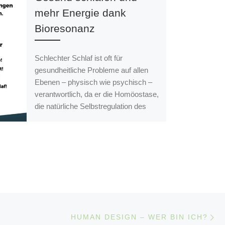
mehr Energie dank
Bioresonanz
Schlechter Schlaf ist oft für
gesundheitliche Probleme auf allen
Ebenen – physisch wie psychisch –
verantwortlich, da er die Homöostase,
die natürliche Selbstregulation des
Körpers, verhindert. Erfahre, wie Du
bioenergetische Unterstützung für
einen guten Schlaf finden kannst.
Eine Empfehlung aus eigener bester
Erfahrung von ganzem Herzen!
Nä
LISTE
HUMAN DESIGN – WER BIN ICH?