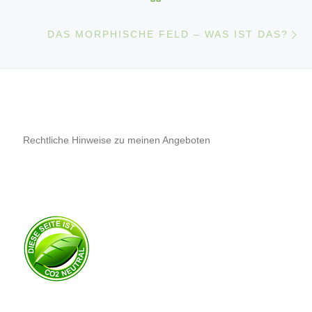
Nä
DAS MORPHISCHE FELD – WAS IST DAS?
Rechtliche Hinweise zu meinen Angeboten