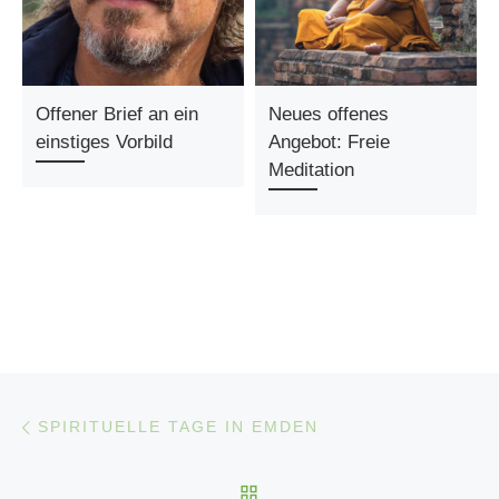
Offener Brief an ein
Neues offenes
einstiges Vorbild
Angebot: Freie
Meditation
Beitragsnavigation
Vorheriger Beitrag
SPIRITUELLE TAGE IN EMDEN
ZURÜCK ZUR BEITRAGS