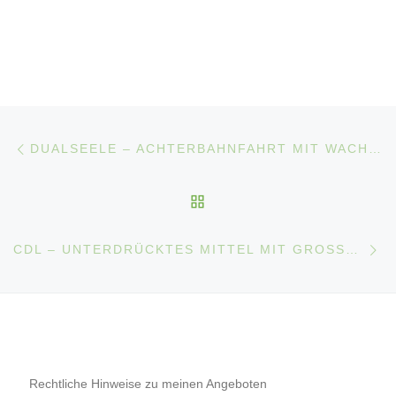
Beitragsnavigation
Vorheriger Beitrag
DUALSEELE – ACHTERBAHNFAHRT MIT WACHSTUMSPOTENZIAL
ZURÜCK ZUR BEITRAGS
Nä
CDL – UNTERDRÜCKTES MITTEL MIT GROSSEM POTENZIAL
Rechtliche Hinweise zu meinen Angeboten